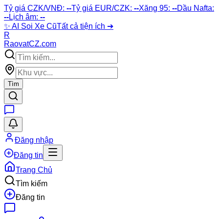
Tỷ giá CZK/VNĐ:
--
Tỷ giá EUR/CZK:
--
Xăng 95:
--
Dầu Nafta:
--
Lịch âm:
--
✨
AI Soi Xe Cũ
Tất cả tiện ích ➔
R
Raovat
CZ
.com
Tìm
Đăng nhập
Đăng tin
Trang Chủ
Tìm kiếm
Đăng tin