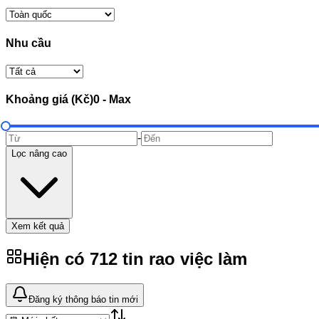
Nhu cầu
Khoảng giá (Kč)
0
-
Max
-
Lọc nâng cao
Xem kết quả
Hiện có
712
tin rao
việc làm
Đăng ký thông báo tin mới