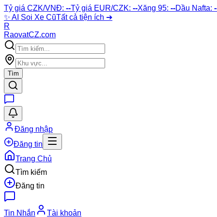
Tỷ giá CZK/VNĐ:
--
Tỷ giá EUR/CZK:
--
Xăng 95:
--
Dầu Nafta:
-
✨
AI Soi Xe Cũ
Tất cả tiện ích ➔
R
Raovat
CZ
.com
Tìm
Đăng nhập
Đăng tin
Trang Chủ
Tìm kiếm
Đăng tin
Tin Nhắn
Tài khoản