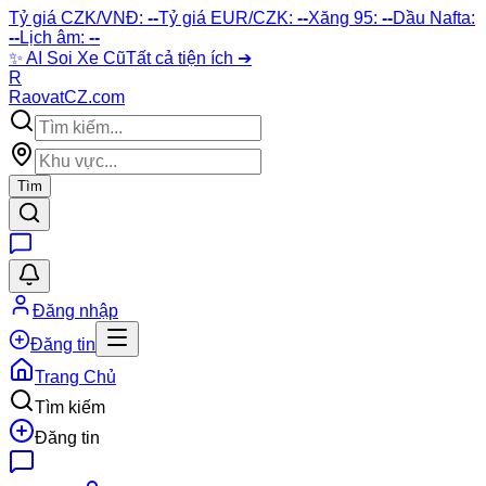
Tỷ giá CZK/VNĐ:
--
Tỷ giá EUR/CZK:
--
Xăng 95:
--
Dầu Nafta:
--
Lịch âm:
--
✨
AI Soi Xe Cũ
Tất cả tiện ích ➔
R
Raovat
CZ
.com
Tìm
Đăng nhập
Đăng tin
Trang Chủ
Tìm kiếm
Đăng tin