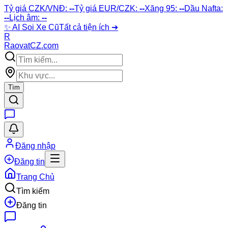
Tỷ giá CZK/VNĐ:
--
Tỷ giá EUR/CZK:
--
Xăng 95:
--
Dầu Nafta:
--
Lịch âm:
--
✨
AI Soi Xe Cũ
Tất cả tiện ích ➔
R
Raovat
CZ
.com
Tìm
Đăng nhập
Đăng tin
Trang Chủ
Tìm kiếm
Đăng tin