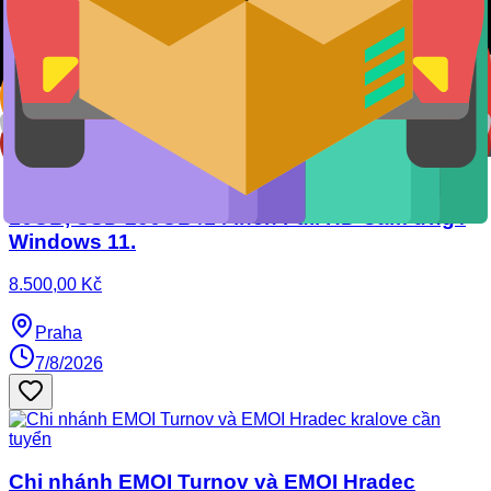
✅ Dell Latitude 7430 Core i5-1245U, RAM
16GB, SSD 256GB /14 inch Full HD Cảm ứng /
Windows 11.
8.500,00 Kč
Praha
7/8/2026
Chi nhánh EMOI Turnov và EMOI Hradec