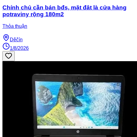
Chính chủ cần bán bđs, mặt đât là cửa hàng
potraviny rộng 180m2
Thỏa thuận
Děčín
1/8/2026