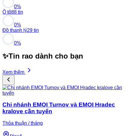
0%
Ô tô
88 tin
0%
Đồ thanh lý
29 tin
0%
✨
Tin rao dành cho bạn
Xem thêm
Chi nhánh EMOI Turnov và EMOI Hradec
kralove cần tuyển
Thỏa thuận / tháng