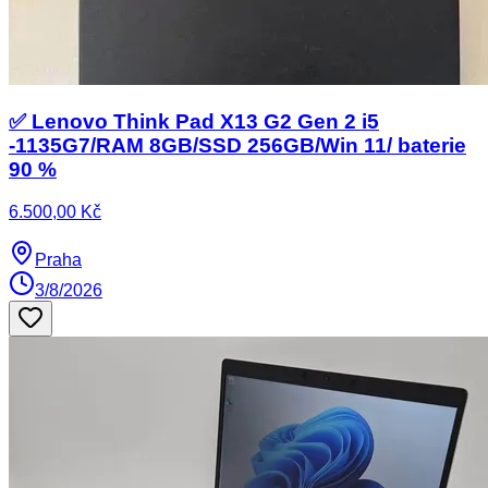
✅ Lenovo Think Pad X13 G2 Gen 2 i5
-1135G7/RAM 8GB/SSD 256GB/Win 11/ baterie
90 %
6.500,00 Kč
Praha
3/8/2026