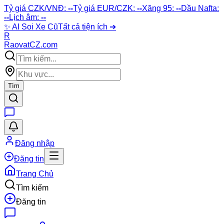
Tỷ giá CZK/VNĐ:
--
Tỷ giá EUR/CZK:
--
Xăng 95:
--
Dầu Nafta:
--
Lịch âm:
--
✨
AI Soi Xe Cũ
Tất cả tiện ích ➔
R
Raovat
CZ
.com
Tìm
Đăng nhập
Đăng tin
Trang Chủ
Tìm kiếm
Đăng tin