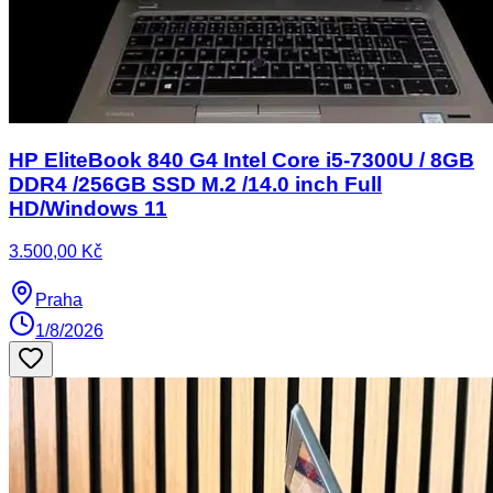
HP EliteBook 840 G4 Intel Core i5-7300U / 8GB
DDR4 /256GB SSD M.2 /14.0 inch Full
HD/Windows 11
3.500,00 Kč
Praha
1/8/2026