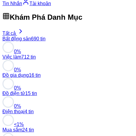
Tin Nhắn
Tài khoản
Khám Phá Danh Mục
Tất cả
Bất động sản
690 tin
0%
Việc làm
712 tin
0%
Đồ gia dụng
16 tin
0%
Đồ điện tử
15 tin
0%
Điện thoại
4 tin
<1%
Mua sắm
24 tin