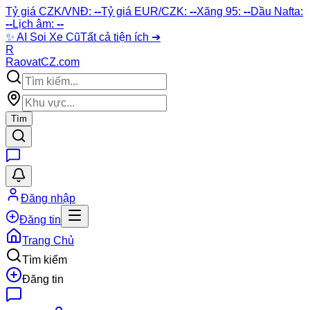
Tỷ giá CZK/VNĐ:
--
Tỷ giá EUR/CZK:
--
Xăng 95:
--
Dầu Nafta:
--
Lịch âm:
--
✨
AI Soi Xe Cũ
Tất cả tiện ích ➔
R
Raovat
CZ
.com
Tìm
Đăng nhập
Đăng tin
Trang Chủ
Tìm kiếm
Đăng tin