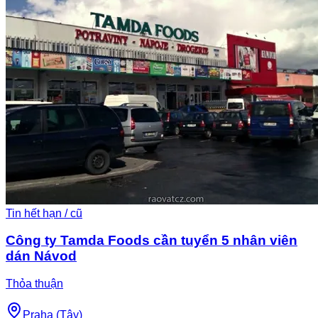
Tin hết hạn / cũ
Công ty Tamda Foods cần tuyển 5 nhân viên
dán Návod
Thỏa thuận
Praha (Tây)