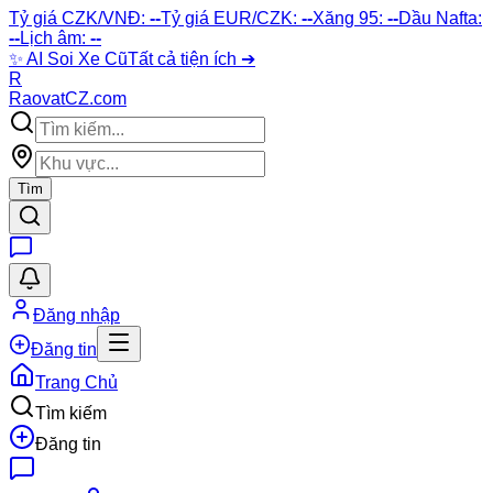
Tỷ giá CZK/VNĐ:
--
Tỷ giá EUR/CZK:
--
Xăng 95:
--
Dầu Nafta:
--
Lịch âm:
--
✨
AI Soi Xe Cũ
Tất cả tiện ích ➔
R
Raovat
CZ
.com
Tìm
Đăng nhập
Đăng tin
Trang Chủ
Tìm kiếm
Đăng tin