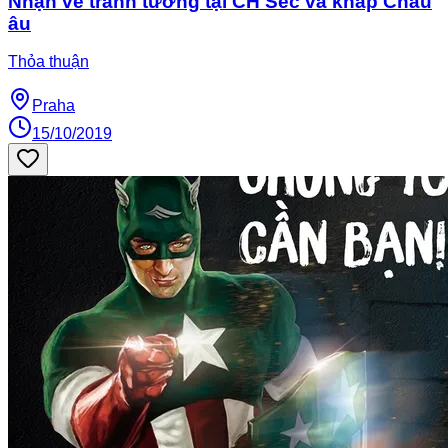
Nhận vẽ tranh tường tại CH Séc và khắp Châu
âu
Thỏa thuận
Praha
15/10/2019