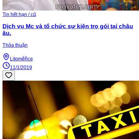
Tin hết hạn / cũ
Dịch vụ Mc và tổ chức sự kiện trọ gói tại châu
âu.
Thỏa thuận
Litoměřice
11/1/2019