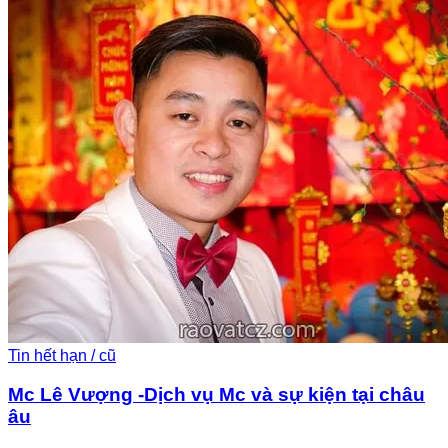
Tin hết hạn / cũ
Mc Lê Vượng -Dịch vụ Mc và sự kiện tại châu
âu