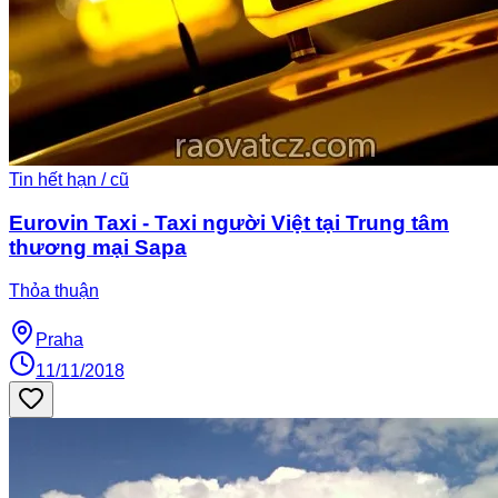
Tin hết hạn / cũ
Eurovin Taxi - Taxi người Việt tại Trung tâm
thương mại Sapa
Thỏa thuận
Praha
11/11/2018