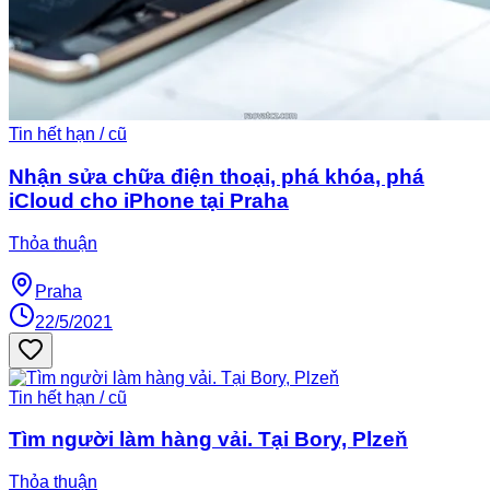
Tin hết hạn / cũ
Nhận sửa chữa điện thoại, phá khóa, phá
iCloud cho iPhone tại Praha
Thỏa thuận
Praha
22/5/2021
Tin hết hạn / cũ
Tìm người làm hàng vải. Tại Bory, Plzeň
Thỏa thuận