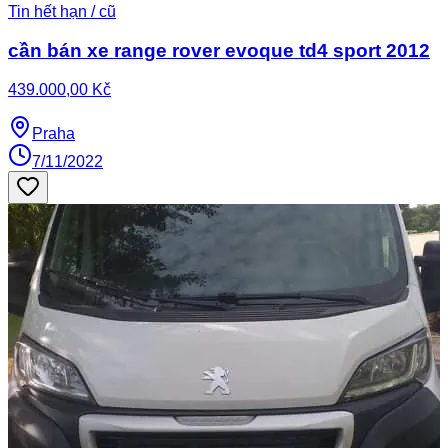
Tin hết hạn / cũ
cần bán xe range rover evoque td4 sport 2012
439.000,00 Kč
Praha
7/11/2022