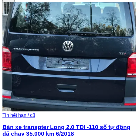
Tin hết hạn / cũ
Bán xe transpter Long 2.0 TDI -110 số tự động
đã chạy 35.000 km 6/2018