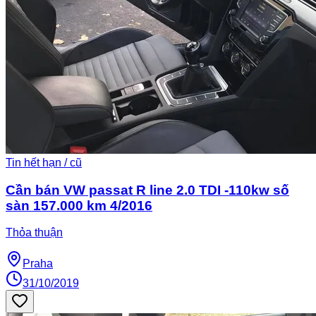
Tin hết hạn / cũ
Cần bán VW passat R line 2.0 TDI -110kw số
sàn 157.000 km 4/2016
Thỏa thuận
Praha
31/10/2019