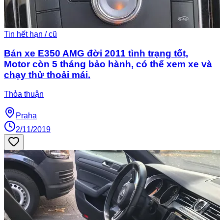
Tin hết hạn / cũ
Bán xe E350 AMG đời 2011 tình trạng tốt,
Motor còn 5 tháng bảo hành, có thể xem xe và
chạy thử thoải mái.
Thỏa thuận
Praha
2/11/2019