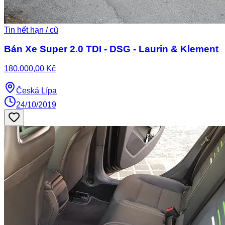
Tin hết hạn / cũ
Bán Xe Super 2.0 TDI - DSG - Laurin & Klement
180.000,00 Kč
Česká Lípa
24/10/2019