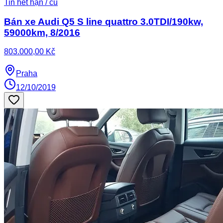
Tin hết hạn / cũ
Bán xe Audi Q5 S line quattro 3.0TDI/190kw,
59000km, 8/2016
803.000,00 Kč
Praha
12/10/2019