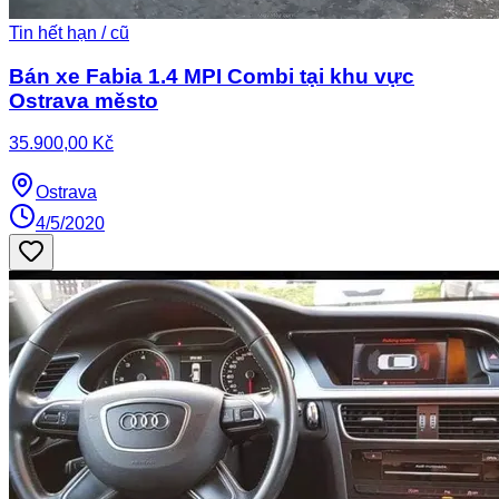
Tin hết hạn / cũ
Bán xe Fabia 1.4 MPI Combi tại khu vực
Ostrava město
35.900,00 Kč
Ostrava
4/5/2020