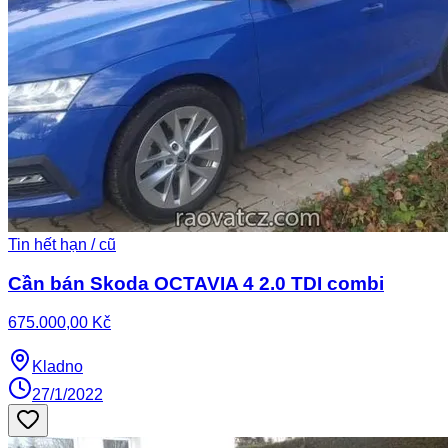
Tin hết hạn / cũ
Cần bán Skoda OCTAVIA 4 2.0 TDI combi
675.000,00 Kč
Kladno
27/1/2022