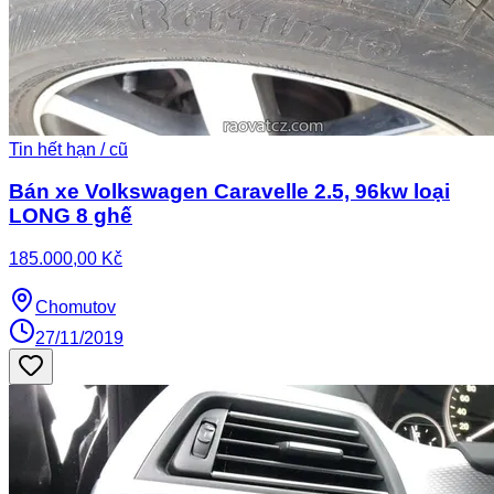
Tin hết hạn / cũ
Bán xe Volkswagen Caravelle 2.5, 96kw loại
LONG 8 ghế
185.000,00 Kč
Chomutov
27/11/2019