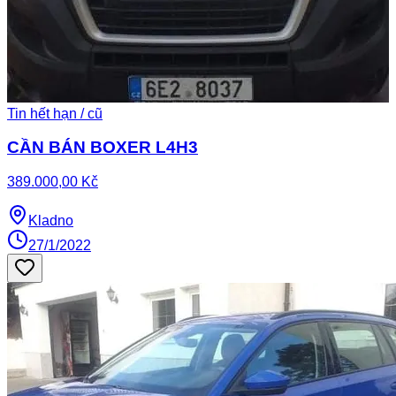
Tin hết hạn / cũ
CẦN BÁN BOXER L4H3
389.000,00 Kč
Kladno
27/1/2022