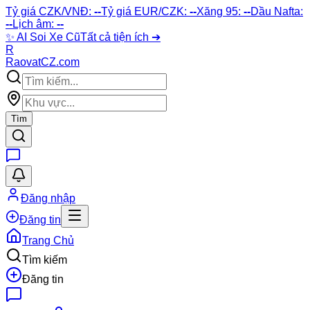
Tỷ giá CZK/VNĐ:
--
Tỷ giá EUR/CZK:
--
Xăng 95:
--
Dầu Nafta:
--
Lịch âm:
--
✨
AI Soi Xe Cũ
Tất cả tiện ích ➔
R
Raovat
CZ
.com
Tìm
Đăng nhập
Đăng tin
Trang Chủ
Tìm kiếm
Đăng tin