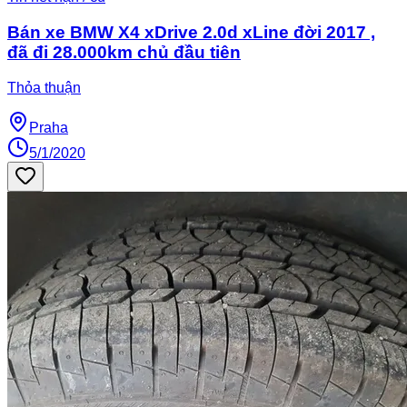
Bán xe BMW X4 xDrive 2.0d xLine đời 2017 ,
đã đi 28.000km chủ đầu tiên
Thỏa thuận
Praha
5/1/2020