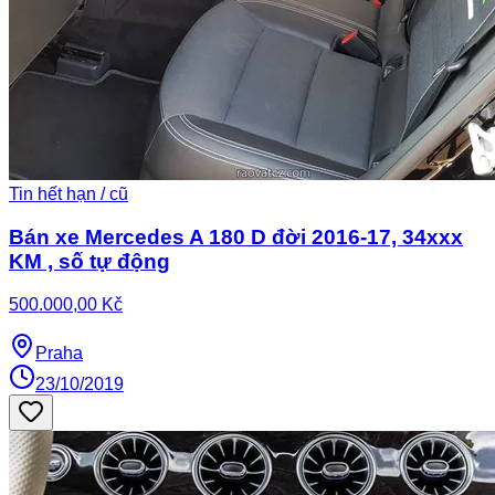
Tin hết hạn / cũ
Bán xe Mercedes A 180 D đời 2016-17, 34xxx
KM , số tự động
500.000,00 Kč
Praha
23/10/2019