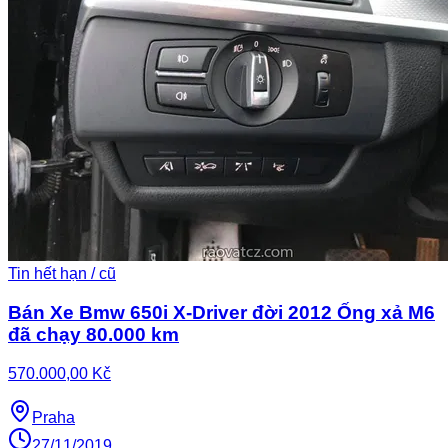
Tin hết hạn / cũ
Bán Xe Bmw 650i X-Driver đời 2012 Ống xả M6
đã chạy 80.000 km
570.000,00 Kč
Praha
27/11/2019