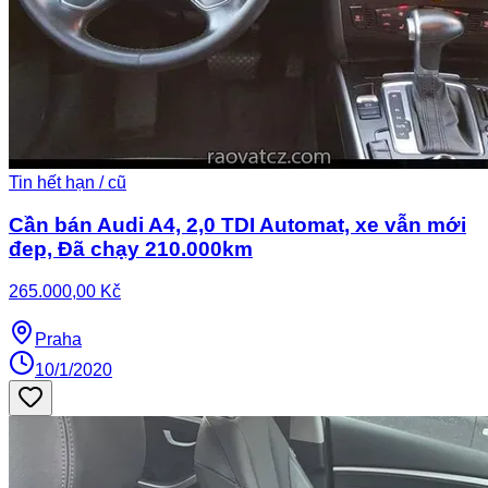
Tin hết hạn / cũ
Cần bán Audi A4, 2,0 TDI Automat, xe vẫn mới
đep, Đã chạy 210.000km
265.000,00 Kč
Praha
10/1/2020