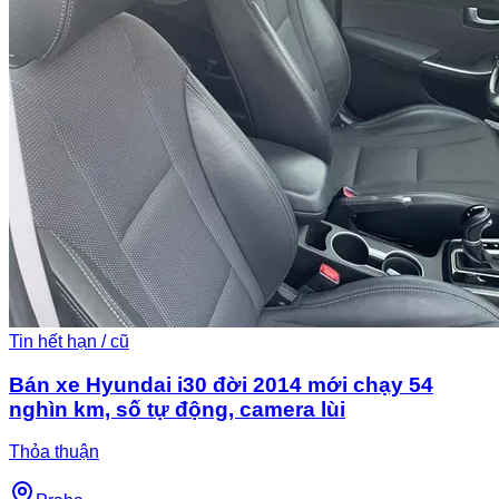
Tin hết hạn / cũ
Bán xe Hyundai i30 đời 2014 mới chạy 54
nghìn km, số tự động, camera lùi
Thỏa thuận