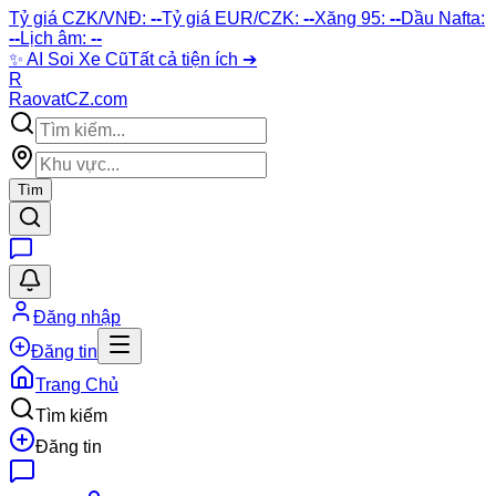
Tỷ giá CZK/VNĐ:
--
Tỷ giá EUR/CZK:
--
Xăng 95:
--
Dầu Nafta:
--
Lịch âm:
--
✨
AI Soi Xe Cũ
Tất cả tiện ích ➔
R
Raovat
CZ
.com
Tìm
Đăng nhập
Đăng tin
Trang Chủ
Tìm kiếm
Đăng tin