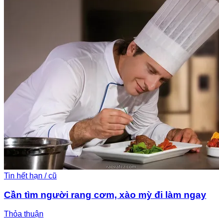
Tin hết hạn / cũ
Cần tìm người rang cơm, xào mỳ đi làm ngay
Thỏa thuận