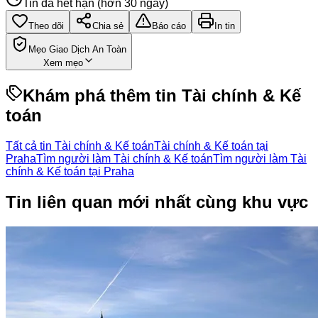
Tin đã hết hạn (hơn 30 ngày)
Theo dõi
Chia sẻ
Báo cáo
In tin
Mẹo Giao Dịch An Toàn
Xem mẹo
Khám phá thêm tin
Tài chính & Kế
toán
Tất cả tin Tài chính & Kế toán
Tài chính & Kế toán tại
Praha
Tìm người làm Tài chính & Kế toán
Tìm người làm Tài
chính & Kế toán tại Praha
Tin liên quan mới nhất cùng khu vực