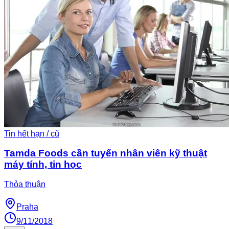
Tin hết hạn / cũ
Tamda Foods cần tuyển nhân viên kỹ thuật
máy tính, tin học
Thỏa thuận
Praha
9/11/2018