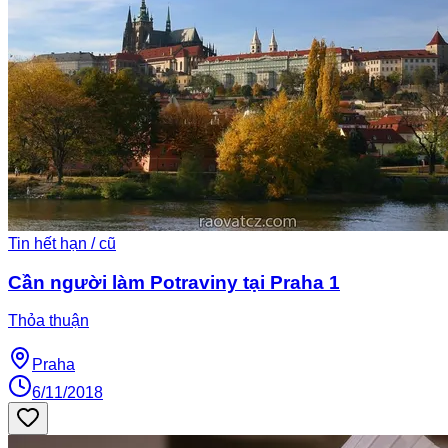
Tin hết hạn / cũ
Cần người làm Potraviny tại Praha 1
Thỏa thuận
Praha
6/11/2018