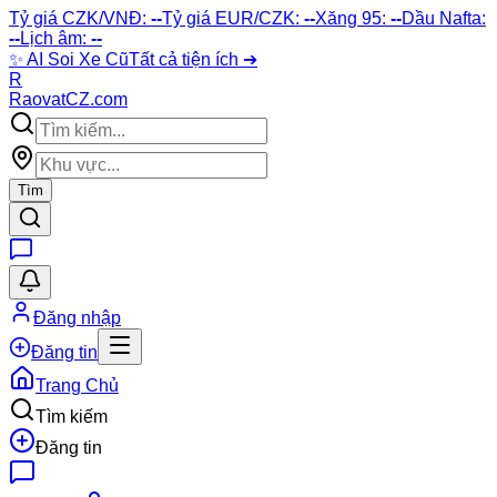
Tỷ giá CZK/VNĐ:
--
Tỷ giá EUR/CZK:
--
Xăng 95:
--
Dầu Nafta:
--
Lịch âm:
--
✨
AI Soi Xe Cũ
Tất cả tiện ích ➔
R
Raovat
CZ
.com
Tìm
Đăng nhập
Đăng tin
Trang Chủ
Tìm kiếm
Đăng tin