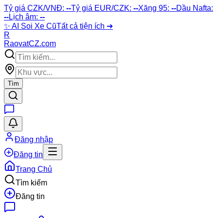
Tỷ giá CZK/VNĐ:
--
Tỷ giá EUR/CZK:
--
Xăng 95:
--
Dầu Nafta:
--
Lịch âm:
--
✨
AI Soi Xe Cũ
Tất cả tiện ích ➔
R
Raovat
CZ
.com
Tìm
Đăng nhập
Đăng tin
Trang Chủ
Tìm kiếm
Đăng tin