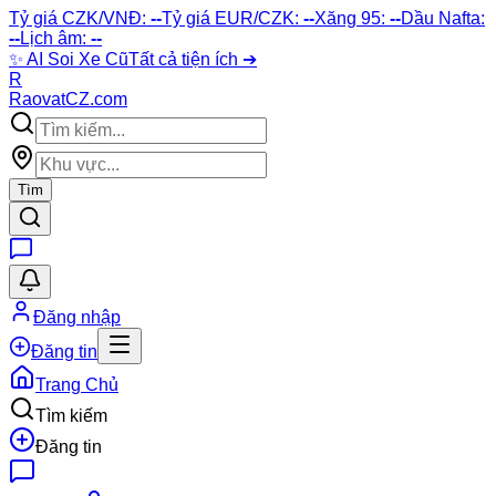
Tỷ giá CZK/VNĐ:
--
Tỷ giá EUR/CZK:
--
Xăng 95:
--
Dầu Nafta:
--
Lịch âm:
--
✨
AI Soi Xe Cũ
Tất cả tiện ích ➔
R
Raovat
CZ
.com
Tìm
Đăng nhập
Đăng tin
Trang Chủ
Tìm kiếm
Đăng tin