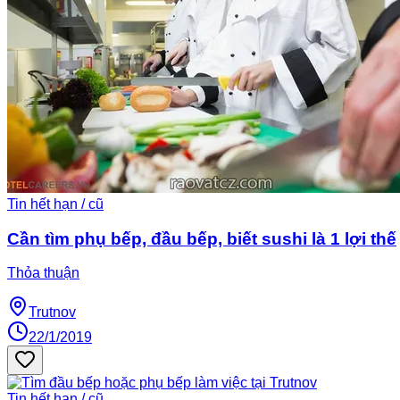
Tin hết hạn / cũ
Cần tìm phụ bếp, đầu bếp, biết sushi là 1 lợi thế
Thỏa thuận
Trutnov
22/1/2019
Tin hết hạn / cũ