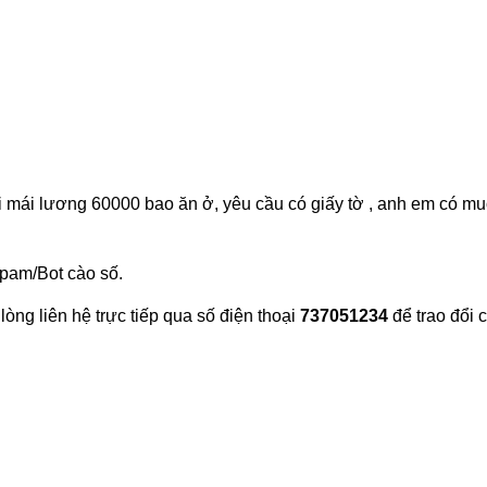
mái lương 60000 bao ăn ở, yêu cầu có giấy tờ , anh em có muốn
Spam/Bot cào số.
 lòng liên hệ trực tiếp qua số điện thoại
737051234
để trao đổi 