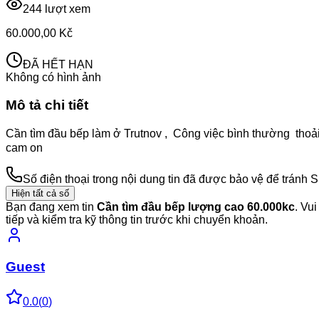
244
lượt xem
60.000,00 Kč
ĐÃ HẾT HẠN
Không có hình ảnh
Mô tả chi tiết
Cần tìm đầu bếp làm ở Trutnov , Công việc bình thường thoải 
cam on
Số điện thoại trong nội dung tin đã được bảo vệ để tránh 
Hiện tất cả số
Bạn đang xem tin
Cần tìm đầu bếp lượng cao 60.000kc
. Vui
tiếp và kiểm tra kỹ thông tin trước khi chuyển khoản.
Guest
0.0
(
0
)