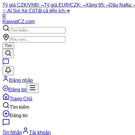
Tỷ giá CZK/VNĐ:
--
Tỷ giá EUR/CZK:
--
Xăng 95:
--
Dầu Nafta:
-
✨
AI Soi Xe Cũ
Tất cả tiện ích ➔
R
Raovat
CZ
.com
Tìm
Đăng nhập
Đăng tin
Trang Chủ
Tìm kiếm
Đăng tin
Tin Nhắn
Tài khoản