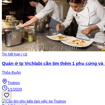
Tin hết hạn / cũ
Quán ở tp Vrchlabi cần tìm thêm 1 phụ cứng và 1
Thỏa thuận
Trutnov
1/1/2020