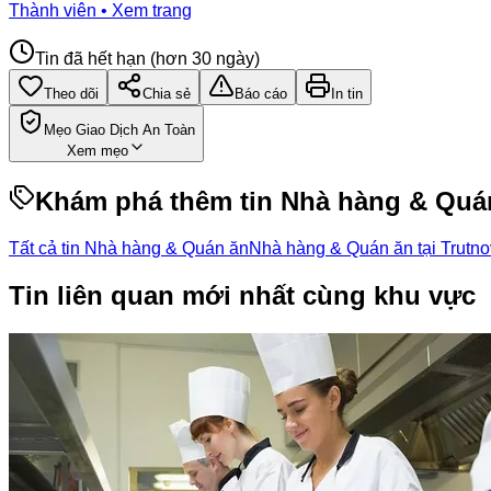
Thành viên • Xem trang
Tin đã hết hạn (hơn 30 ngày)
Theo dõi
Chia sẻ
Báo cáo
In tin
Mẹo Giao Dịch An Toàn
Xem mẹo
Khám phá thêm tin
Nhà hàng & Quá
Tất cả tin Nhà hàng & Quán ăn
Nhà hàng & Quán ăn tại Trutno
Tin liên quan mới nhất cùng khu vực