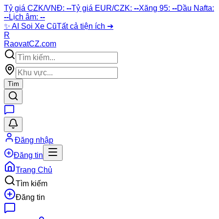
Tỷ giá CZK/VNĐ:
--
Tỷ giá EUR/CZK:
--
Xăng 95:
--
Dầu Nafta:
--
Lịch âm:
--
✨
AI Soi Xe Cũ
Tất cả tiện ích ➔
R
Raovat
CZ
.com
Tìm
Đăng nhập
Đăng tin
Trang Chủ
Tìm kiếm
Đăng tin