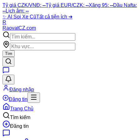
Tỷ giá CZK/VNĐ:
--
Tỷ giá EUR/CZK:
--
Xăng 95:
--
Dầu Nafta:
--
Lịch âm:
--
✨
AI Soi Xe Cũ
Tất cả tiện ích ➔
R
Raovat
CZ
.com
Tìm
Đăng nhập
Đăng tin
Trang Chủ
Tìm kiếm
Đăng tin