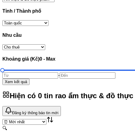
Tỉnh / Thành phố
Nhu cầu
Khoảng giá (Kč)
0
-
Max
-
Xem kết quả
Hiện có
0
tin rao
ẩm thực & đồ thực
Đăng ký thông báo tin mới
🔍