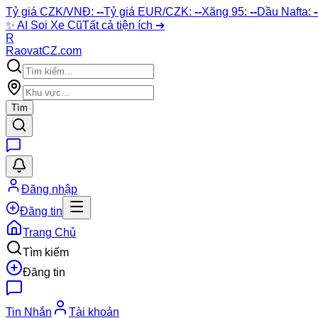
Tỷ giá CZK/VNĐ:
--
Tỷ giá EUR/CZK:
--
Xăng 95:
--
Dầu Nafta:
-
✨
AI Soi Xe Cũ
Tất cả tiện ích ➔
R
Raovat
CZ
.com
Tìm
Đăng nhập
Đăng tin
Trang Chủ
Tìm kiếm
Đăng tin
Tin Nhắn
Tài khoản